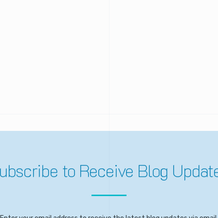
科技
產品
Cooper 平台
自駕
安防
Oculii™ AI Radar Platform
消費電子
®
CVflow
架構
工業和機器人。
立體視覺
低功耗
壓縮效率
影像質量
功能安全
ubscribe
to
Receive
Blog
Updat
計算機視覺
自駕
軟件開發包參考設計