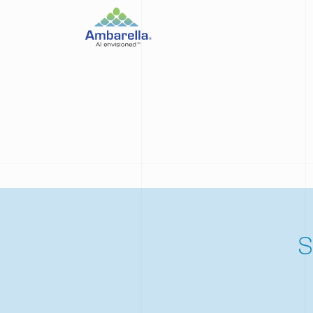
運用
自駕
安防
消費性產品
工業機器人
S