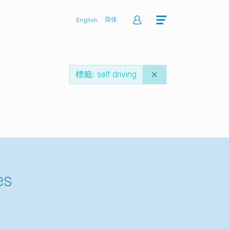
公司
English
简体
關於安霸
公司環境
執行團隊
標籤
self driving
董事會
部落格
就業機會
投資關係人
新聞事件
聯絡我們
es