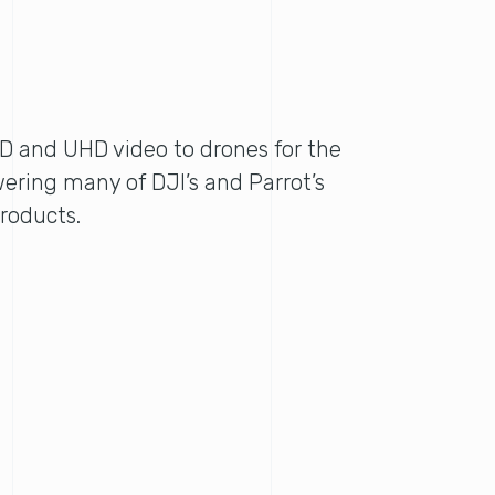
 and UHD video to drones for the
wering many of DJI’s and Parrot’s
products.