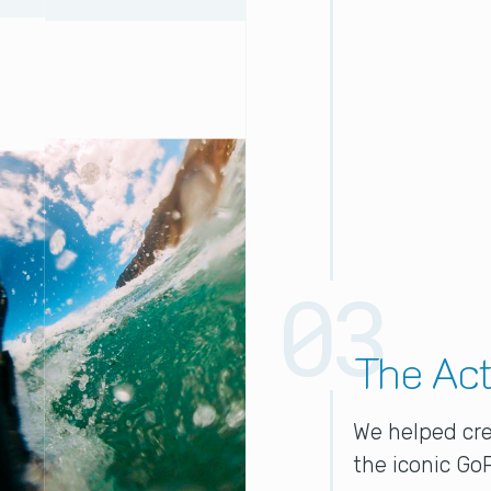
The Act
We helped cr
the iconic GoP