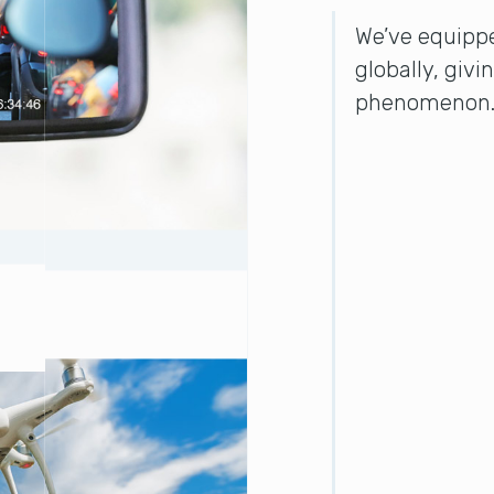
We’ve equippe
globally, givi
phenomenon