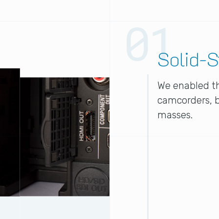
Solid-S
We enabled th
camcorders, b
masses.