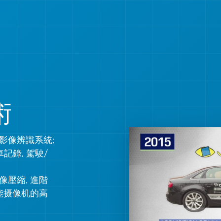
科技
產品
Cooper 平台
自駕
安防
Oculii™ AI Radar Platform
消費電子
®
CVflow
架構
工業和機器人。
立體視覺
術
低功耗
壓縮效率
影像質量
影像辨識系統;
車記錄, 駕駛/
功能安全
計算機視覺
壓縮, 進階
自駕
能摄像机的高
軟件開發包參考設計