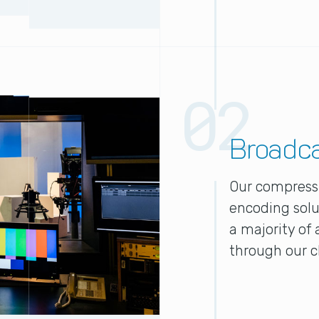
Broadca
Our compress
encoding solu
a majority of 
through our c