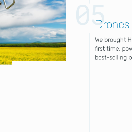
Drones
We brought HD
first time, po
best-selling 